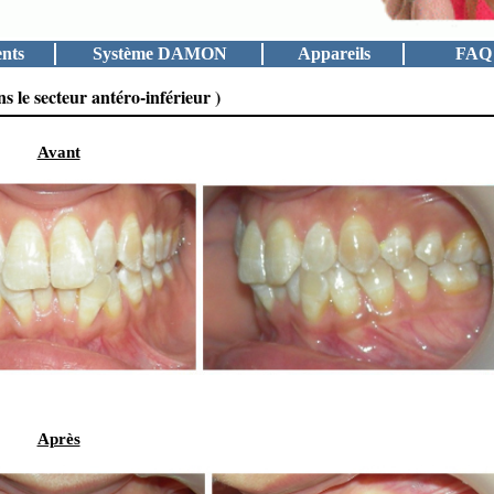
ents
Système DAMON
Appareils
FAQ
s le secteur antéro-inférieur )
Avant
Après